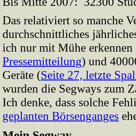
Bis Mitte 2007: 32300 Stü
Das relativiert so manche V
durchschnittliches jährlic
ich nur mit Mühe erkennen 
Pressemitteilung
) und 4000
Geräte (
Seite 27, letzte Spal
wurden die Segways zum Zäh
Ich denke, dass solche Fehl
geplanten Börsenganges
ehe
Mein Segway