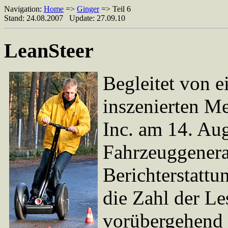
Navigation:
Home
=>
Ginger
=> Teil 6
Stand: 24.08.2007 Update: 27.09.10
LeanSteer
Begleitet von e
inszenierten M
Inc. am 14. Aug
Fahrzeuggenera
Berichterstattun
die Zahl der Le
vorübergehend 